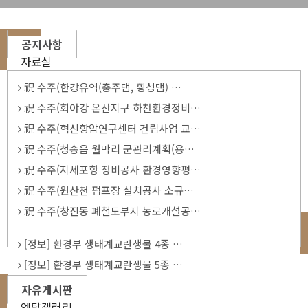
공지사항
자료실
祝 수주(한강유역(충주댐, 횡성댐) …
祝 수주(회야강 온산지구 하천환경정비…
祝 수주(혁신항암연구센터 건립사업 교…
祝 수주(청송읍 월막리 군관리계획(용…
祝 수주(지세포항 정비공사 환경영향평…
祝 수주(원산천 펌프장 설치공사 소규…
祝 수주(창진동 폐철도부지 농로개설공…
[정보] 환경부 생태계교란생물 4종 …
[정보] 환경부 생태계교란생물 5종 …
[가이드라인] 야생조류 투명창 충돌 …
자유게시판
엔탑갤러리
[양식] 생태․자연도 등급 수정․보완…