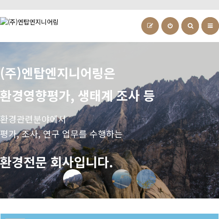
(주)엔탑엔지니어링은
사 훈
(주)엔탑엔지니어링은
(주)엔탑엔지니어링은
환경영향평가, 생태계 조사 등
우리회사 고객감동 일등정신
기술자를 도와주고 대우해 주는
지속가능한 개발을 통해
사람 친화 기업입니다.
개발의 현장에서 환경을 보호하는
환경관련분야에서
(주)엔탑엔지니어링은
환경기업입니다.
평가, 조사, 연구 업무를 수행하는
환경 분야에서 일등 기술로
고객 만족을 최우선으로 합니다.
환경전문 회사입니다.